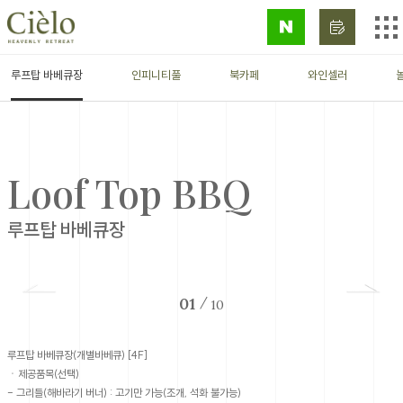
Facilities
루프탑 바베큐장
인피니티풀
북카페
와인셀러
Loof Top BBQ
루프탑 바베큐장
01
/
10
루프탑 바베큐장(개별바베큐) [4F]
ㆍ제공품목(선택)
- 그리들(해바라기 버너) : 고기만 가능(조개, 석화 불가능)